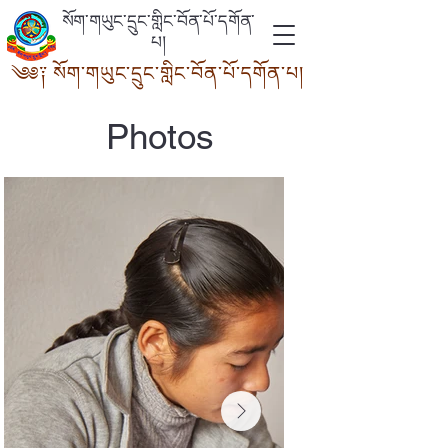
སོག་གཡུང་དྲུང་གླིང་བོན་པོ་དགོན་
པ།
༄༅༑ སོག་གཡུང་དྲུང་གླིང་བོན་པོ་དགོ
ན་པ།
Photos