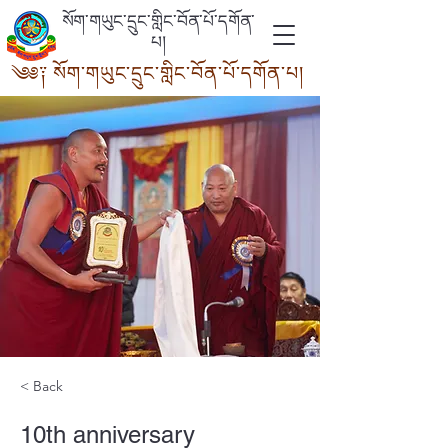
སོག་གཡུང་དྲུང་གླིང་བོན་པོ་དགོན་
པ།
༄༅༑ སོག་གཡུང་དྲུང་གླིང་བོན་པོ་དགོ
ན་པ།
< Back
10th anniversary