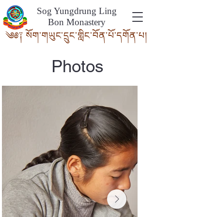
Sog Yungdrung Ling
Bon Monastery
༄༅༑ སོག་གཡུང་དྲུང་གླིང་བོན་པོ་དགོ
ན་པ།
Photos