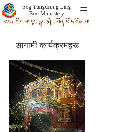
Sog Yungdrung Ling
Bon Monastery
༄༅༑ སོག་གཡུང་དྲུང་གླིང་བོན་པོ་དགོ
ན་པ།
आगामी कार्यक्रमहरू