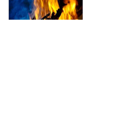
Cosmic Peaceful Fire
Puja (Nasi-ziwa Jinseg)
अप्रिल ०१, शनि
More info
Learn more
No Schedule to display at the